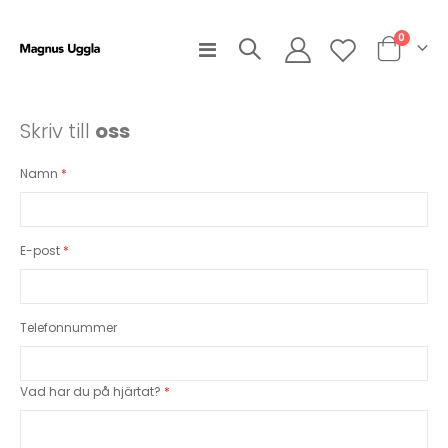
artiklar
0
Växla
Cart
Nav
Skriv till
oss
Namn
E-post
Telefonnummer
Vad har du på hjärtat?