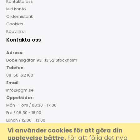
Kontakta oss
Mitt konto
Orderhistorik
Cookies
Köpvillkor
Kontakta oss
Adress:
Döbelnsgatan 93, 113 52 Stockholm
Telefon:
08-50 162 100
Email:
info@pgm.se
Öppettider:
Mån - Tors / 08:30 - 17:00
Fre / 08:30 - 16:00
Lunch / 12:00 - 13:00
GDPR
Vi använder cookies för att göra din
upplevelse bättre.
För att följa det nya