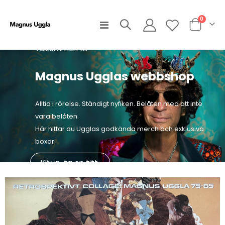
artiklar
0
Växla
Cart
Nav
Välkommen till
Magnus Ugglas webbshop
Alltid i rörelse. Ständigt nyfiken. Belåten med att inte
vara belåten.
Här hittar du Ugglas godkända merch och exklusiva
boxar.
Kliv in, ta en titt.